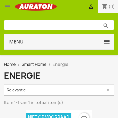
shopping_cart


(0)
MENU
Home
Smart Home
Energie
ENERGIE

Relevantie
Item 1-1 van 1 in totaal item(s)
NIET OP VOORRAAD