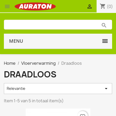
shopping_cart


(0)
MENU
Home
Vloerverwarming
Draadloos
DRAADLOOS

Relevantie
Item 1-5 van 5 in totaal item(s)