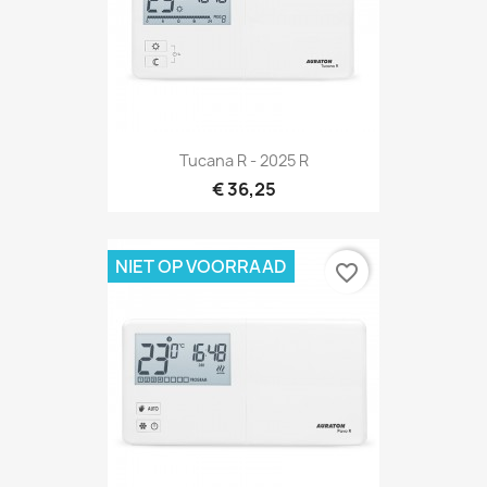
Tucana R - 2025 R
€ 36,25
NIET OP VOORRAAD
favorite_border