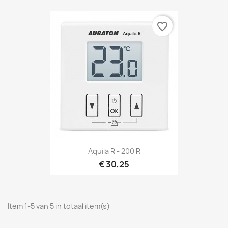
favorite_border
Aquila R - 200 R
€ 30,25
Item 1-5 van 5 in totaal item(s)