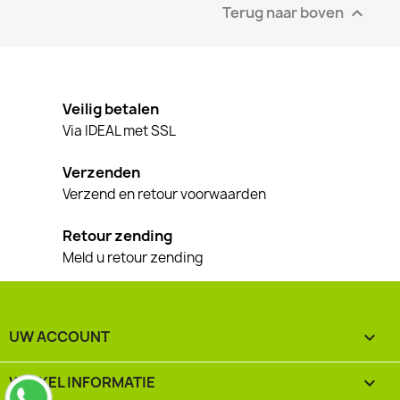
Terug naar boven

Veilig betalen
Via IDEAL met SSL
Verzenden
Verzend en retour voorwaarden
Retour zending
Meld u retour zending
UW ACCOUNT

WINKEL INFORMATIE
keyboard_arrow_down