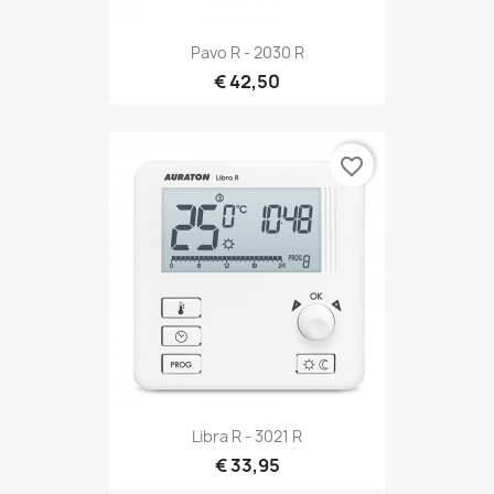
Pavo R - 2030 R
€ 42,50
favorite_border
Libra R - 3021 R
€ 33,95