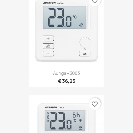
favorite_border
Auriga - 3003
€ 36,25
favorite_border