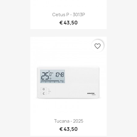
Cetus P - 3013P
€ 43,50
favorite_border
Tucana - 2025
€ 43,50