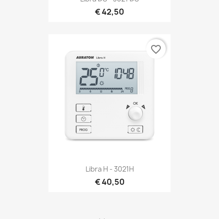
€ 42,50
favorite_border
Libra H - 3021H
€ 40,50