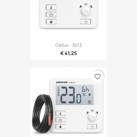
Cetus - 3013
€ 41,25
favorite_border