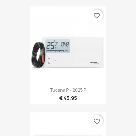
favorite_border
Tucana P - 2025 P
€ 45,95
favorite_border