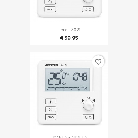
Libra - 3021
€ 39,95
favorite_border
Libra DS - 3021 DS