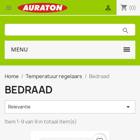
shopping_cart


(0)
MENU
Home
Temperatuur regelaars
Bedraad
BEDRAAD

Relevantie
Item 1-9 van 9 in totaal item(s)