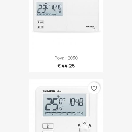
Pova - 2030
€ 44,25
favorite_border