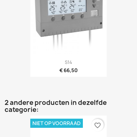
S14
€ 66,50
2 andere producten in dezelfde
categorie:
NIET OP VOORRAAD
favorite_border