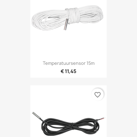
Temperatuursensor 15m
€ 11,45
favorite_border