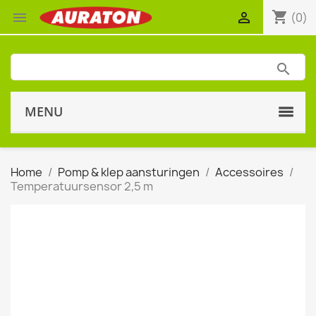
shopping_cart


(0)
MENU
Home
Pomp & klep aansturingen
Accessoires
Temperatuursensor 2,5 m