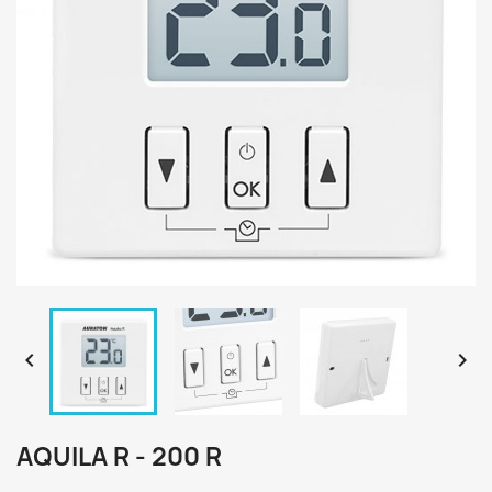


AQUILA R - 200 R