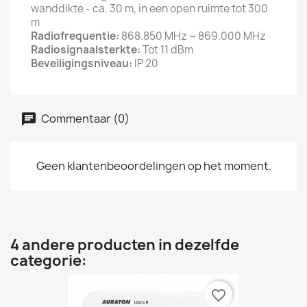
wanddikte - ca. 30 m, in een open ruimte tot 300
m
Radiofrequentie:
868.850 MHz ~ 869.000 MHz
Radiosignaalsterkte:
Tot 11 dBm
Beveiligingsniveau:
IP 20
Commentaar (0)
Geen klantenbeoordelingen op het moment.
4 andere producten in dezelfde
categorie:
favorite_border