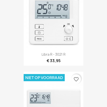
Libra R - 3021 R
€ 33,95
NIET OP VOORRAAD
favorite_border