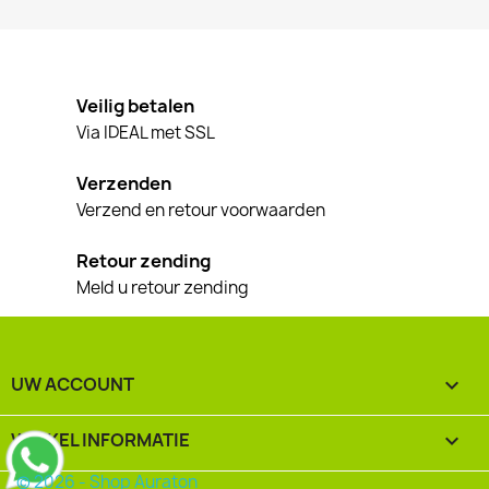
Veilig betalen
Via IDEAL met SSL
Verzenden
Verzend en retour voorwaarden
Retour zending
Meld u retour zending
UW ACCOUNT

WINKEL INFORMATIE
keyboard_arrow_down
© 2026 - Shop Auraton