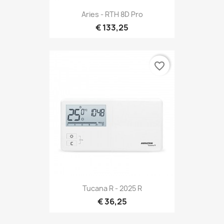
Aries - RTH 8D Pro
€ 133,25
favorite_border
Tucana R - 2025 R
€ 36,25