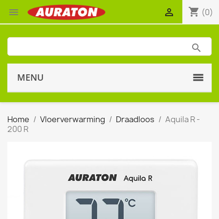
shopping_cart


(0)
MENU
Home
Vloerverwarming
Draadloos
Aquila R -
200 R