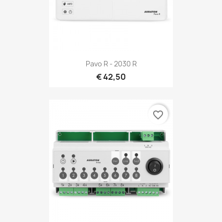
Pavo R - 2030 R
€ 42,50
favorite_border