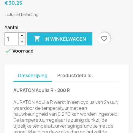
€ 30,25
Inclusief belasting
Aantal

favorite_border
IN WINKELWAGEN

Voorraad
Omschrijving
Productdetails
AURATON Aquila R - 200 R
AURATON Aquila R werkt in een cyclus van 24 uur,
waardoor de temperatuur met een
nauwkeurigheid van 0,2 °C kan worden ingesteld.
De temperatuurregelaar is zuinig dankzij de
tijdelijke temperatuurverlagingsfunctie met de
mogelijkheid om deze elke dag op hetzelfde