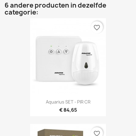
6 andere producten in dezelfde
categorie:
favorite_border
Aquarius SET - PIR CR
€ 84,65
favorite_border