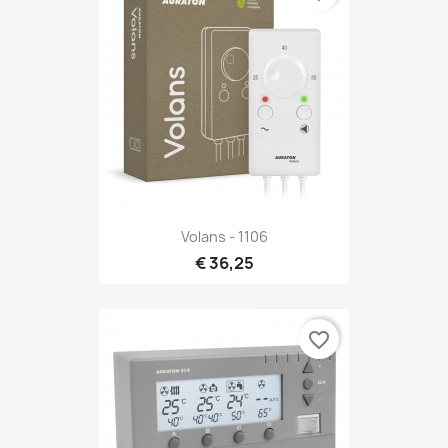
Volans - 1106
€ 36,25
favorite_border