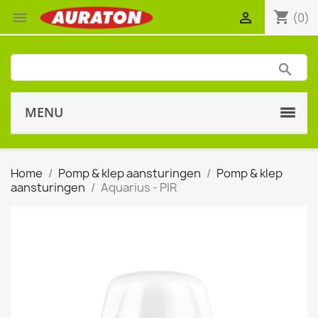
shopping_cart


(0)
MENU
Home
Pomp & klep aansturingen
Pomp & klep
aansturingen
Aquarius - PIR