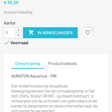
€ 36,25
Inclusief belasting
Aantal

favorite_border
IN WINKELWAGEN

Voorraad
Omschrijving
Productdetails
AURATON Aquarius - PIR
Een onderhoudsvrije draadloze
bewegingssensor die de circulatiepomp in het
Hot Utility Water (DHW) -systeem bestuurt, is
ontworpen om de activiteit van gebruikers in de
kamer te detecteren en deze informatie naar de
ontvanger te verzenden.