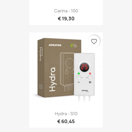
Carina - 100
€ 19,30
favorite_border
Hydra - S10
€ 60,45