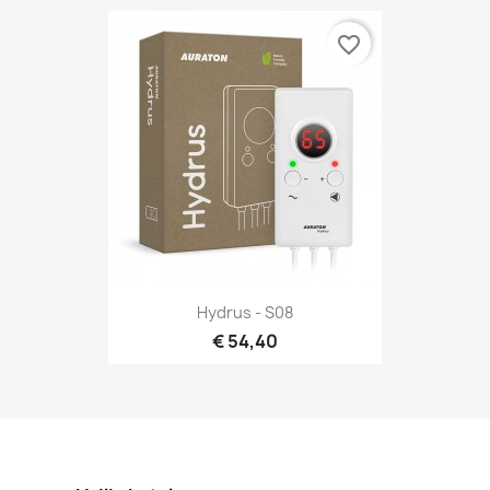
favorite_border
Hydrus - S08
€ 54,40