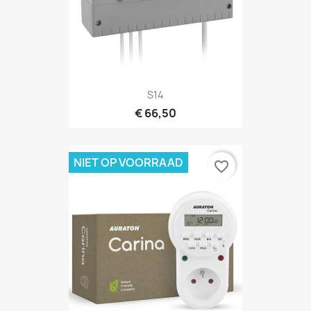
S14
€ 66,50
NIET OP VOORRAAD
favorite_border