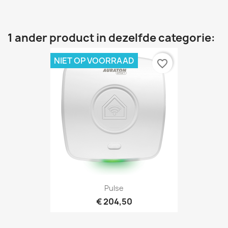
1 ander product in dezelfde categorie:
NIET OP VOORRAAD
favorite_border
Pulse
€ 204,50