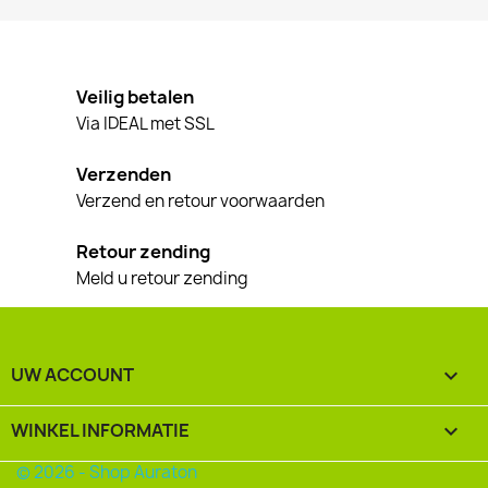
Veilig betalen
Via IDEAL met SSL
Verzenden
Verzend en retour voorwaarden
Retour zending
Meld u retour zending
UW ACCOUNT

WINKEL INFORMATIE
keyboard_arrow_down
© 2026 - Shop Auraton