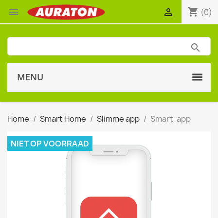
shopping_cart


(0)
MENU
Home
Smart Home
Slimme app
Smart-app
NIET OP VOORRAAD