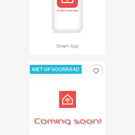
Smart-App
NIET OP VOORRAAD
favorite_border