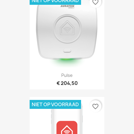
NIET OP VOORRAAD
favorite_border
Pulse
€ 204,50
NIET OP VOORRAAD
favorite_border