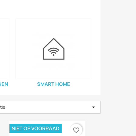
GEN
SMART HOME

tie
NIET OP VOORRAAD
favorite_border