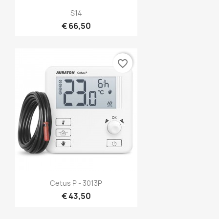
Snel bekijken

S14
€ 66,50
favorite_border
Snel bekijken

Cetus P - 3013P
€ 43,50