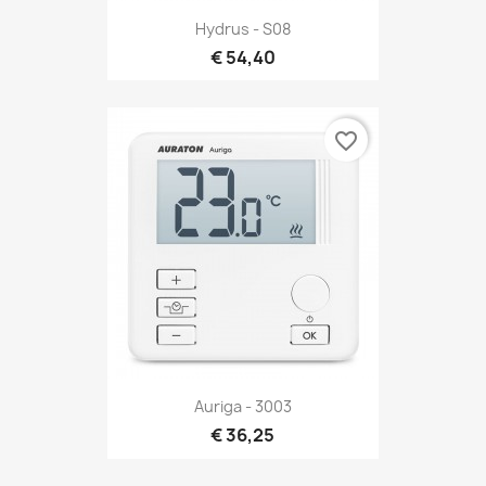
Snel bekijken

Hydrus - S08
€ 54,40
favorite_border
Snel bekijken

Auriga - 3003
€ 36,25