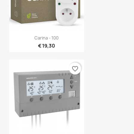
Snel bekijken

Carina - 100
€ 19,30
favorite_border