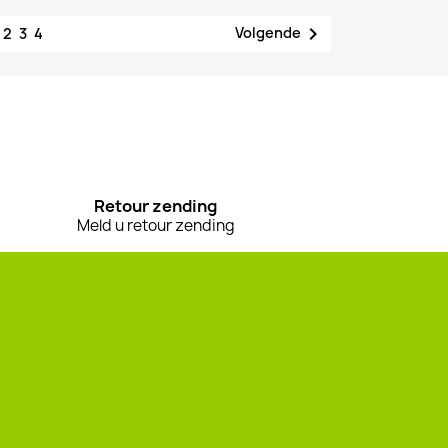
1

Volgende
2
3
4
Retour zending
Meld u retour zending