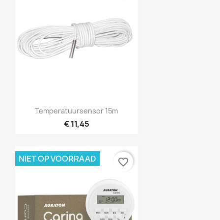
Snel bekijken

Temperatuursensor 15m
€ 11,45
NIET OP VOORRAAD
favorite_border