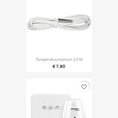
Snel bekijken

Temperatuursensor 2,5 M
€ 7,80
favorite_border