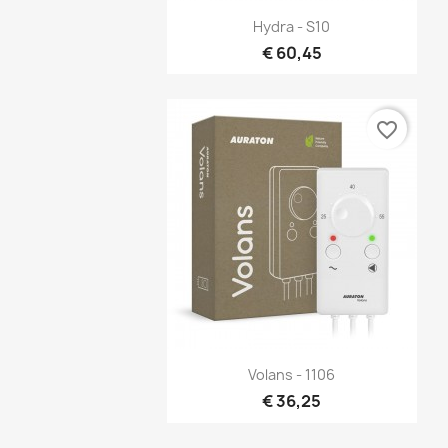
Snel bekijken

Hydra - S10
€ 60,45
favorite_border
Snel bekijken

Volans - 1106
€ 36,25