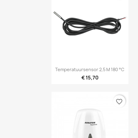
Snel bekijken

Temperatuursensor 2,5 M 180 °C
€ 15,70
favorite_border