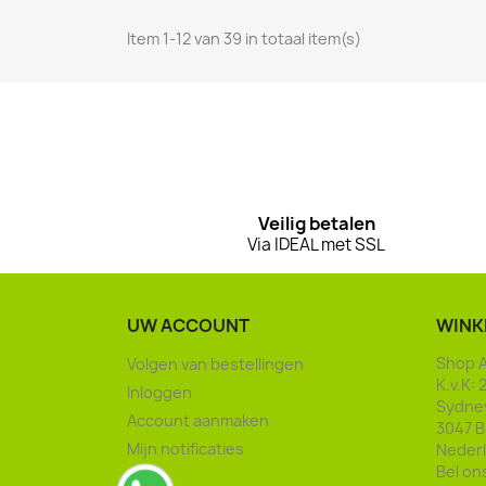
Item 1-12 van 39 in totaal item(s)
Veilig betalen
Via IDEAL met SSL
UW ACCOUNT
WINK
Shop A
Volgen van bestellingen
K.v.K:
Inloggen
Sydney
Account aanmaken
3047 B
Mijn notificaties
Neder
Bel on