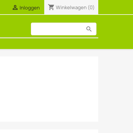
shopping_cart

Winkelwagen
(0)
Inloggen