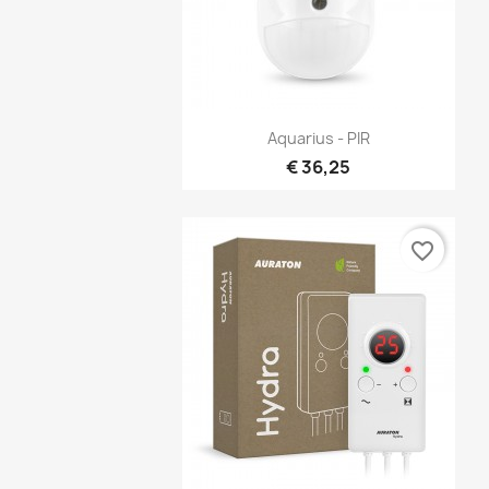
Snel bekijken

Aquarius - PIR
€ 36,25
favorite_border