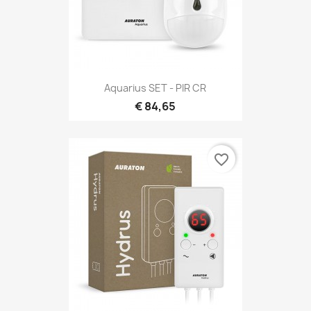
Snel bekijken

Aquarius SET - PIR CR
€ 84,65
favorite_border