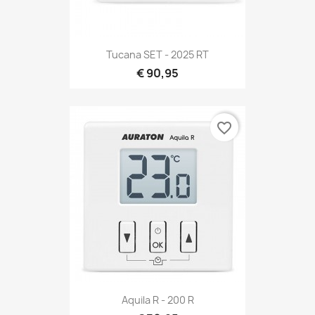
Tucana SET - 2025 RT
€ 90,95
favorite_border
Aquila R - 200 R