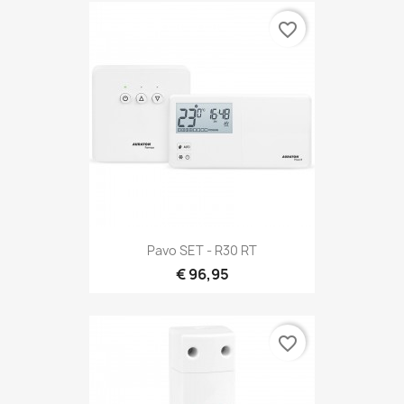
favorite_border
Pavo SET - R30 RT
€ 96,95
favorite_border