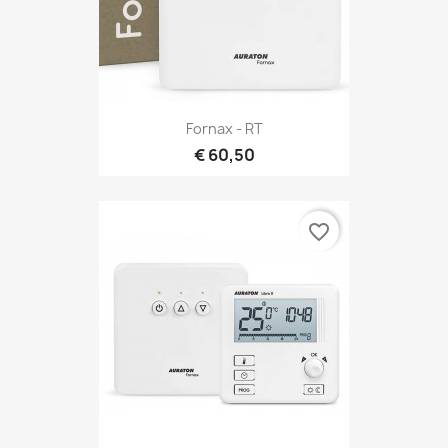
Fornax - RT
€ 60,50
favorite_border