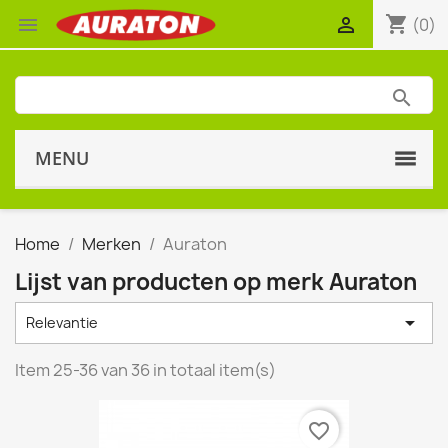
shopping_cart


(0)
MENU
Home
Merken
Auraton
Lijst van producten op merk Auraton

Relevantie
Item 25-36 van 36 in totaal item(s)
favorite_border