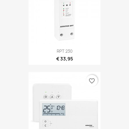
RPT 230
€ 33,95
favorite_border