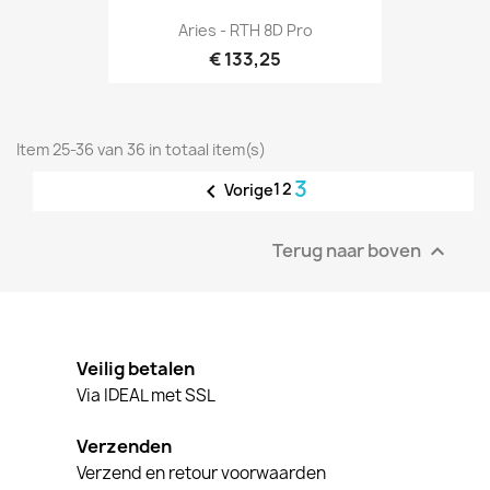
Aries - RTH 8D Pro
€ 133,25
Item 25-36 van 36 in totaal item(s)
3

1
2
Vorige
Terug naar boven

Veilig betalen
Via IDEAL met SSL
Verzenden
Verzend en retour voorwaarden