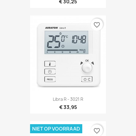
€ 30,25
favorite_border
Libra R - 3021 R
€ 33,95
NIET OP VOORRAAD
favorite_border