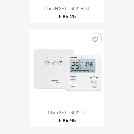
Libra H SET - 3021 H RT
€ 85,25
favorite_border
Libra SET - 3021 RT
€ 84,95